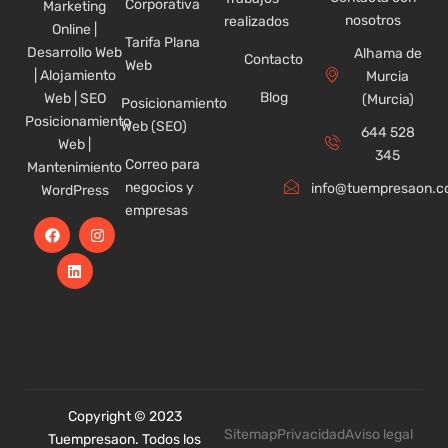
Corporativa
Marketing
nosotros
realizados
Online |
Tarifa Plana
Desarrollo Web
Alhama de
Contacto
Web
| Alojamiento
Murcia
Blog
Web | SEO
(Murcia)
Posicionamiento
Posicionamiento
Web (SEO)
644 528
Web |
345
Correo para
Mantenimiento
negocios y
info@tuempresaon.
WordPress
empresas
F
L
I
a
i
n
c
n
s
e
k
t
b
e
a
o
d
g
o
i
r
k
n
a
m
Copyright © 2023
Sitemap
Privacidad
Aviso legal
Tuempresaon. Todos los